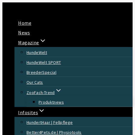
Zum
Inhalt
Home
springen
News
Magazine
HundeWelt
HundeWelt SPORT
BreederSpecial
Our Cats
ZooFach-Trend
Produktnews
Infosites
HundertHaar | Fellpflege
Better4Pets.de | Physiotools