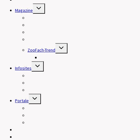
Untermenü
Magazine
umschalten
HundeWelt
HundeWelt SPORT
BreederSpecial
Our Cats
Untermenü
ZooFach-Trend
umschalten
Produktnews
Untermenü
Infosites
umschalten
HundertHaar | Fellpflege
Better4Pets.de | Physiotools
WorkoutWaver | Sport
Untermenü
Portale
umschalten
Minerva Campus | Wissensportal
Good4Pets.de | Gesundheit + Verhalten (Haustiere)
Minerva VISION | Portal für Frauen 40+
Mediadaten
Community-Hub