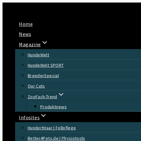
Zum
Inhalt
Home
springen
News
Magazine
HundeWelt
HundeWelt SPORT
BreederSpecial
Our Cats
ZooFach-Trend
Produktnews
Infosites
HundertHaar | Fellpflege
Better4Pets.de | Physiotools