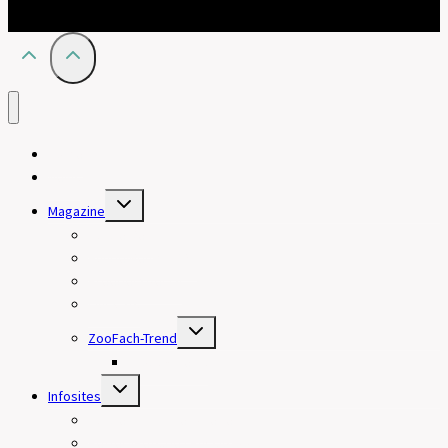
Home
News
Untermenü
Magazine
umschalten
HundeWelt
HundeWelt SPORT
BreederSpecial
Our Cats
Untermenü
ZooFach-Trend
umschalten
Produktnews
Untermenü
Infosites
umschalten
HundertHaar | Fellpflege
Better4Pets.de | Physiotools