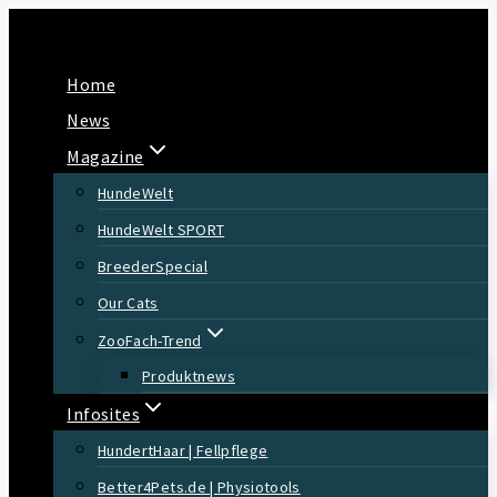
Zum
Inhalt
Home
springen
News
Magazine
HundeWelt
HundeWelt SPORT
BreederSpecial
Our Cats
ZooFach-Trend
Produktnews
Infosites
HundertHaar | Fellpflege
Better4Pets.de | Physiotools